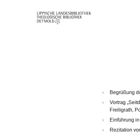
Direkt
zum
Inhalt
Begrüßung du
Vortrag „Seit
Freiligrath, 
Einführung in
Rezitation vo