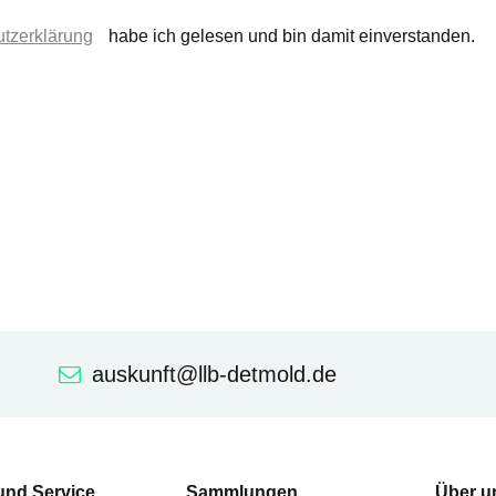
tzerklärung
habe ich gelesen und bin damit einverstanden.
auskunft@llb-detmold.de
und Service
Sammlungen
Über u