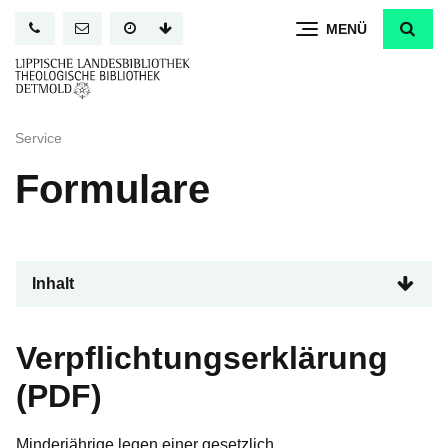
Direkt
MENÜ
zum
Inhalt
Service
Formulare
Inhalt
Verpflichtungserklärung
(PDF)
Minderjährige legen einer gesetzlich