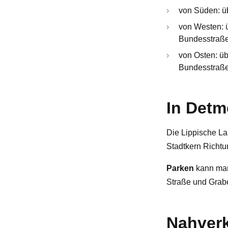
von Süden: ü
von Westen: ü
Bundesstraße
von Osten: üb
Bundesstraß
In Detm
Die Lippische La
Stadtkern Richtu
Parken
kann man,
Straße und Grab
Nahver