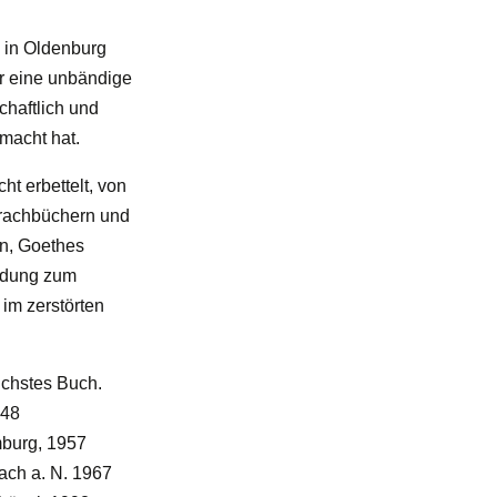
7 in Oldenburg
r eine unbändige
haftlich und
emacht hat.
ht erbettelt, von
Sprachbüchern und
ten, Goethes
ildung zum
im zerstörten
ichstes Buch.
948
mburg, 1957
ach a. N. 1967