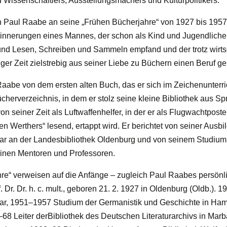
d Wissenschaftlers, Ausstellungsmachers und Kulturpolitikers.
ich Paul Raabe an seine „Frühen Bücherjahre“ von 1927 bis 195
innerungen eines Mannes, der schon als Kind und Jugendliche
nd Lesen, Schreiben und Sammeln empfand und der trotz wirtsc
iger Zeit zielstrebig aus seiner Liebe zu Büchern einen Beruf g
aabe von dem ersten alten Buch, das er sich im Zeichenunterric
cherverzeichnis, in dem er stolz seine kleine Bibliothek aus 
 von seiner Zeit als Luftwaffenhelfer, in der er als Flugwachtpos
en Werthers“ lesend, ertappt wird. Er berichtet von seiner Ausb
ar an der Landesbibliothek Oldenburg und von seinem Studium 
inen Mentoren und Professoren.
re“ verweisen auf die Anfänge – zugleich Paul Raabes persönl
 Dr. Dr. h. c. mult., geboren 21. 2. 1927 in Oldenburg (Oldb.). 1
kar, 1951–1957 Studium der Germanistik und Geschichte in Ha
68 Leiter derBibliothek des Deutschen Literaturarchivs in Marb