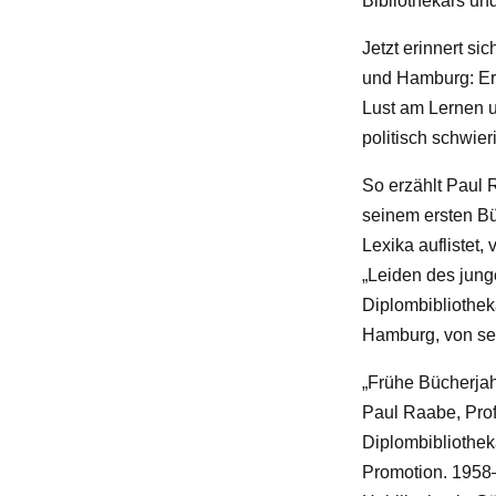
Bibliothekars un
Jetzt erinnert s
und Hamburg: Er
Lust am Lernen u
politisch schwier
So erzählt Paul R
seinem ersten Bü
Lexika auflistet,
„Leiden des jung
Diplombibliothek
Hamburg, von se
„Frühe Bücherjah
Paul Raabe, Prof.
Diplombibliothe
Promotion. 1958–