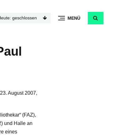
Heute: geschlossen
MENÜ
Paul
23. August 2007,
iothekar“ (FAZ),
2) und Halle an
re eines