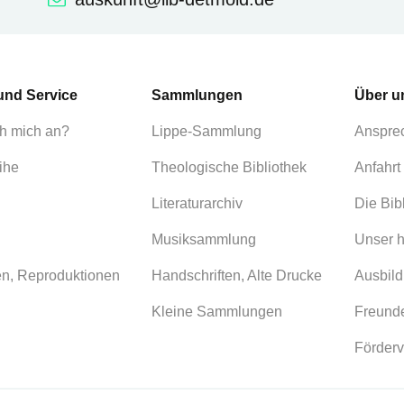
und Service
Sammlungen
Über u
h mich an?
Lippe-Sammlung
Anspre
ihe
Theologische Bibliothek
Anfahrt
Literaturarchiv
Die Bib
Musiksammlung
Unser h
en, Reproduktionen
Handschriften, Alte Drucke
Ausbild
Kleine Sammlungen
Freunde
Förderv