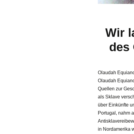
Wir 
des 
Olaudah Equiano
Olaudah Equiano, 
Quellen zur Gesc
als Sklave versch
über Einkünfte un
Portugal, nahm a
Antisklavereibew
in Nordamerika w