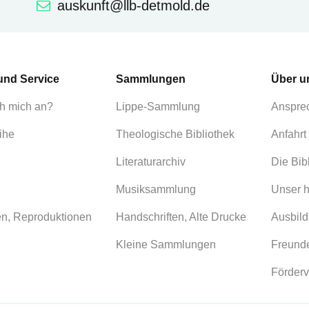
auskunft@llb-detmold.de
und Service
Sammlungen
Über u
h mich an?
Lippe-Sammlung
Anspre
ihe
Theologische Bibliothek
Anfahrt
Literaturarchiv
Die Bib
Musiksammlung
Unser h
en, Reproduktionen
Handschriften, Alte Drucke
Ausbild
Kleine Sammlungen
Freunde
Förderv