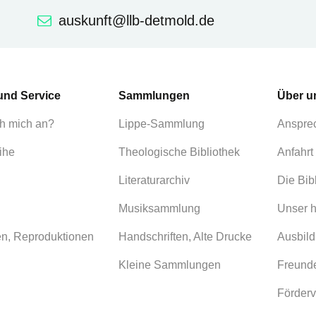
auskunft@llb-detmold.de
und Service
Sammlungen
Über u
h mich an?
Lippe-Sammlung
Anspre
ihe
Theologische Bibliothek
Anfahrt
Literaturarchiv
Die Bib
Musiksammlung
Unser h
en, Reproduktionen
Handschriften, Alte Drucke
Ausbild
Kleine Sammlungen
Freunde
Förderv