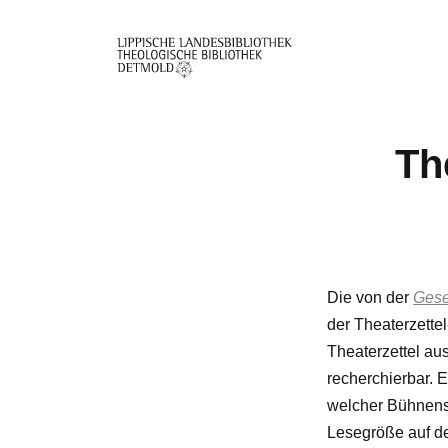
Direkt
zum
Inhalt
Th
Die von der
Gese
der Theaterzette
Theaterzettel au
recherchierbar. 
welcher Bühnensta
Lesegröße auf de