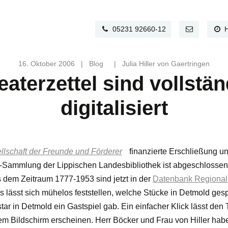
05231 92660-12
16. Oktober 2006
|
Blog
|
Julia Hiller von Gaertringen
eaterzettel sind vollstän
digitalisiert
llschaft der Freunde und Förderer
finanzierte Erschließung un
l-Sammlung der Lippischen Landesbibliothek ist abgeschlossen
s dem Zeitraum 1777-1953 sind jetzt in der
Datenbank Regional
Es lässt sich mühelos feststellen, welche Stücke in Detmold ges
r in Detmold ein Gastspiel gab. Ein einfacher Klick lässt den T
m Bildschirm erscheinen. Herr Böcker und Frau von Hiller hab