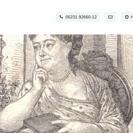
05231 92660-12