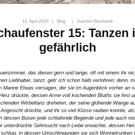
15. April 2020
|
Blog
|
Joachim Eberhardt
chaufenster 15: Tanzen i
gefährlich
auenzimmer, das diesen gern und lange, oft mit einem ihr nic
n Liebhaber, tanzt, geb‘ ich schon halb verlohren; denn, 
m Manne Etwas versagen, der sie im Augenblick vorher an se
Herz drückte, dessen Arme voll kochenden Bluths sie fest 
schenden Wirbeltanz dreheten, der seine glühende Wange auf
Angesicht drückte, und ihr so viel Küsse rauben konnte, als 
n dessen Busen jede schlafende Begierde und jede auch noc
r unterdrückte Sehnsucht nach Liebe erwachte, dessen Herz
 schlug, in dessen Umschlingungen sie sich Wonnetrunken 