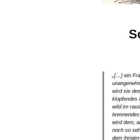
S
„[…] ein Fr
unangenehme
wird sie de
klopfendes 
wild im rau
brennendes 
wird dem, a
noch so seh
dem ihrigen