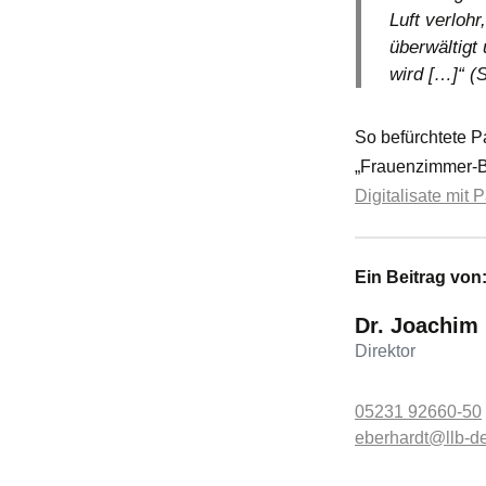
Luft verloh
überwältigt
wird […]“ (S
So befürchtete P
„Frauenzimmer-Bä
Digitalisate mit 
Ein Beitrag von
Dr. Joachim
Direktor
05231 92660-50
eberhardt@llb-d