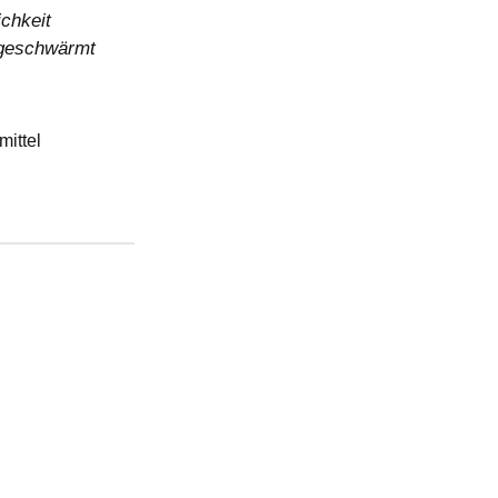
ichkeit
g geschwärmt
mittel