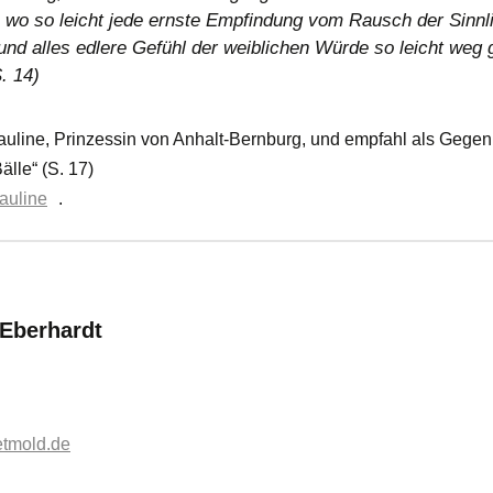
r, wo so leicht jede ernste Empfindung vom Rausch der Sinnl
 und alles edlere Gefühl der weiblichen Würde so leicht we
. 14)
auline, Prinzessin von Anhalt-Bernburg, und empfahl als Gegen
lle“ (S. 17)
Pauline
.
:
 Eberhardt
etmold.de