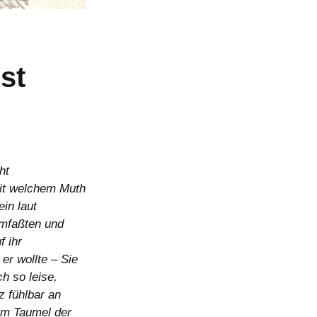
st
ht
mit welchem Muth
in laut
umfaßten und
 ihr
er wollte – Sie
h so leise,
 fühlbar an
im Taumel der