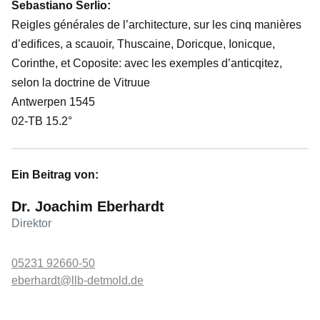
Sebastiano Serlio:
Reigles générales de l’architecture, sur les cinq manières
d’edifices, a scauoir, Thuscaine, Doricque, Ionicque,
Corinthe, et Coposite: avec les exemples d’anticqitez,
selon la doctrine de Vitruue
Antwerpen 1545
02-TB 15.2°
Ein Beitrag von:
Dr. Joachim Eberhardt
Direktor
05231 92660-50
eberhardt@llb-detmold.de