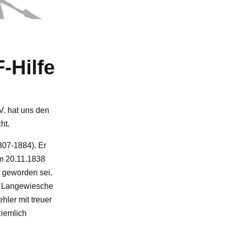
-Hilfe
V. hat uns den
ht.
807-1884). Er
Am 20.11.1838
t geworden sei,
g. Langewiesche
hler mit treuer
ziemlich