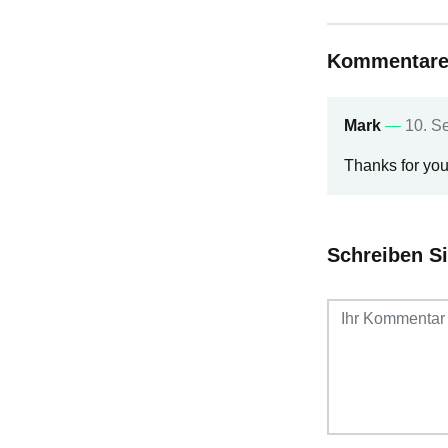
Kommentare z
Mark
—
10. S
Thanks for your
Schreiben S