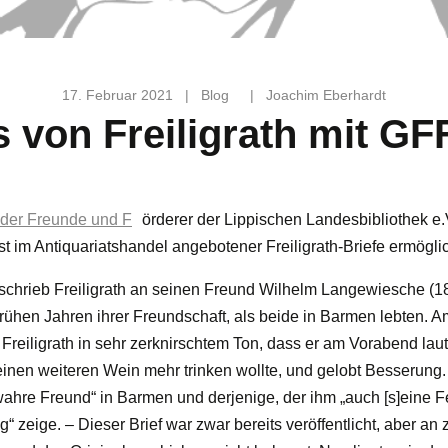
17. Februar 2021
|
Blog
|
Joachim Eberhardt
 von Freiligrath mit GFF
 der Freunde und F
örderer der Lippischen Landesbibliothek e.
t im Antiquariatshandel angebotener Freiligrath-Briefe ermöglic
 schrieb Freiligrath an seinen Freund Wilhelm Langewiesche (1
rühen Jahren ihrer Freundschaft, als beide in Barmen lebten. 
 Freiligrath in sehr zerknirschtem Ton, dass er am Vorabend lau
einen weiteren Wein mehr trinken wollte, und gelobt Besserun
wahre Freund“ in Barmen und derjenige, der ihm „auch [s]eine Fe
zeige. – Dieser Brief war zwar bereits veröffentlicht, aber an 