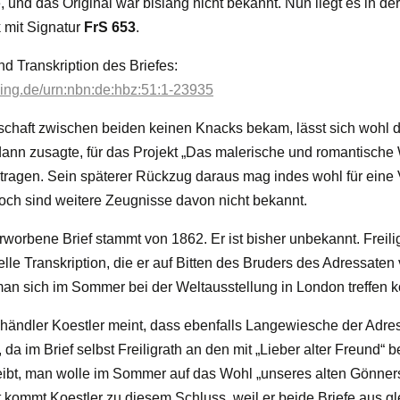
e, und das Original war bislang nicht bekannt. Nun liegt es in der
 mit Signatur
FrS 653
.
d Transkription des Briefes:
lving.de/urn:nbn:de:hbz:51:1-23935
chaft zwischen beiden keinen Knacks bekam, lässt sich wohl d
 dann zusagte, für das Projekt „Das malerische und romantische
tragen. Sein späterer Rückzug daraus mag indes wohl für ein
och sind weitere Zeugnisse davon nicht bekannt.
worbene Brief stammt von 1862. Er ist bisher unbekannt. Freilig
elle Transkription, die er auf Bitten des Bruders des Adressaten
man sich im Sommer bei der Weltausstellung in London treffen k
ändler Koestler meint, dass ebenfalls Langewiesche der Adress
da im Brief selbst Freiligrath an den mit „Lieber alter Freund“ 
eibt, man wolle im Sommer auf das Wohl „unseres alten Gönne
ht kommt Koestler zu diesem Schluss, weil er beide Briefe aus g