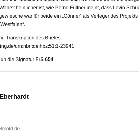
Wahrscheinlicher ist, wie Bernd Füllner meint, dass Levin Schü
ngewiesche war für beide ein „Gönner“ als Verleger des Projekt
Westfalen“.
d Transkription des Briefes:
lving.de/urn:nbn:de:hbz:51:1-23941
 nun die Signatur
FrS 654
.
:
 Eberhardt
etmold.de