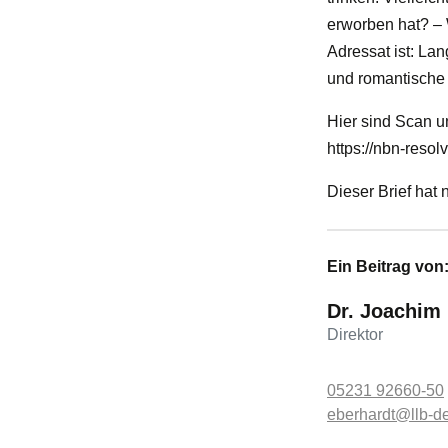
erworben hat? – 
Adressat ist: La
und romantische 
Hier sind Scan un
https://nbn-reso
Dieser Brief hat
Ein Beitrag von
Dr. Joachim
Direktor
05231 92660-50
eberhardt@llb-d