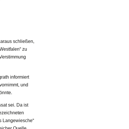
araus schließen,
 Westfalen“ zu
e Verstimmung
rath informiert
 vornimmt, und
önnte.
at sei. Da ist
bezeichneten
rs Langewiesche“
leicher Quelle