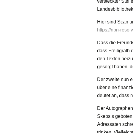
versteckter Stell
Landesbibliothek
Hier sind Scan un
https://nbn-reso
Dass die Freunds
dass Freiligrath
den Texten beizu
gesorgt haben, d
Der zweite nun er
über eine finanzi
deutet an, dass 
Der Autographenh
Skepsis geboten, 
Adressaten schr
trinken. Vielleic