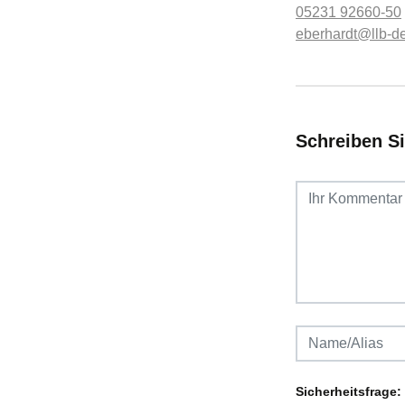
05231 92660-50
eberhardt@llb-d
Schreiben S
Sicherheitsfrage: