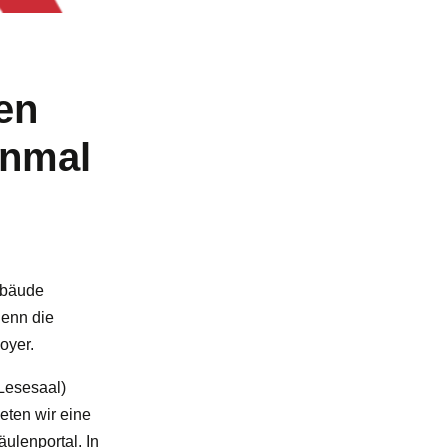
en
inmal
ebäude
Denn die
oyer.
Lesesaal)
eten wir eine
ulenportal. In