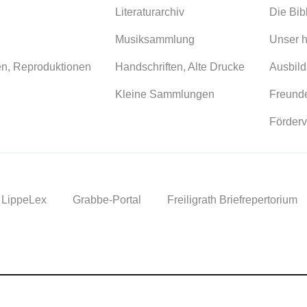
Literaturarchiv
Die Bib
Musiksammlung
Unser h
en, Reproduktionen
Handschriften, Alte Drucke
Ausbild
Kleine Sammlungen
Freunde
Förderv
LippeLex
Grabbe-Portal
Freiligrath Briefrepertorium