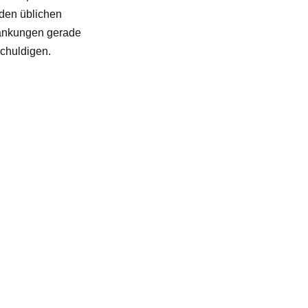
den üblichen
ränkungen gerade
schuldigen.