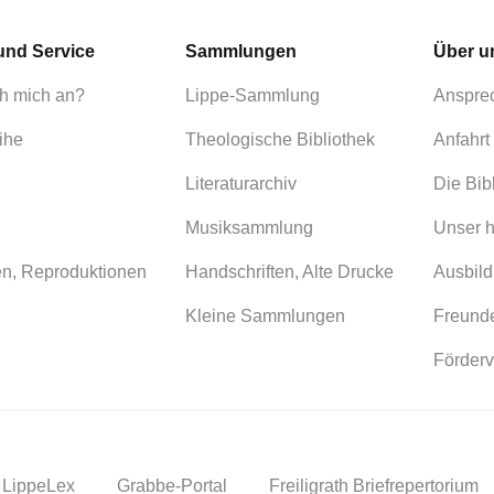
und Service
Sammlungen
Über u
h mich an?
Lippe-Sammlung
Anspre
ihe
Theologische Bibliothek
Anfahrt
Literaturarchiv
Die Bib
Musiksammlung
Unser h
en, Reproduktionen
Handschriften, Alte Drucke
Ausbild
Kleine Sammlungen
Freunde
Förderv
LippeLex
Grabbe-Portal
Freiligrath Briefrepertorium