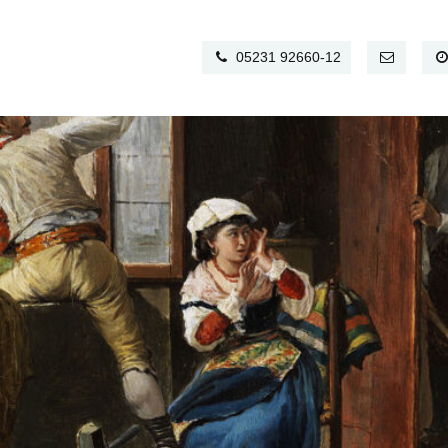
05231 92660-12