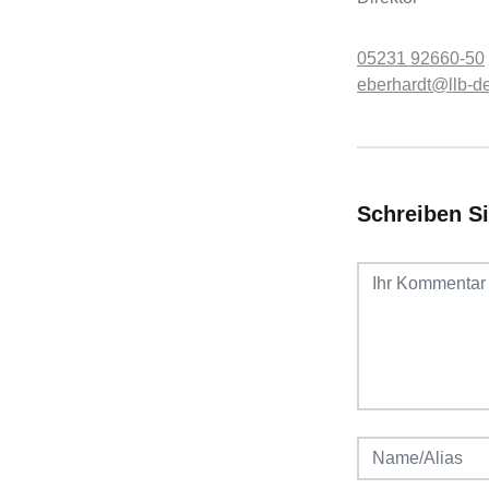
05231 92660-50
eberhardt@llb-d
Schreiben S