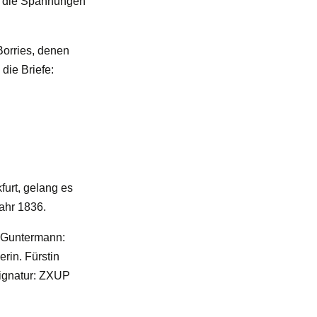
f die Spannungen
Borries, denen
die Briefe:
urt, gelang es
Jahr 1836.
a Guntermann:
rin. Fürstin
Signatur: ZXUP