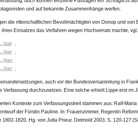
Verfassung, doch können einzelne Passagen ein Schlaglicht au
otagonisten und auf bekannte Zusammenhänge werfen.
n die ritterschaftlichen Bevollmächtigten von Donop und von 
 ihres Einsatzes das Verfahren wegen Hochverrats machte, vgl. 
→hier
.
→hier
.
→hier.
→hier
.
einandersetzungen, auch vor der Bundesversammlung in Frankf
re Verfassung durchzusetzen. Eine solche erhielt Lippe erst im 
rierten Kontexte zum Verfassungsstreit stammen aus: Ralf-Mari
ntwurf der Fürstin Pauline. In: Frauenzimmer, Regentin Reforme
e 1802-1820. Hg. von Jutta Prieur. Detmold 2003, S. 120-127 (