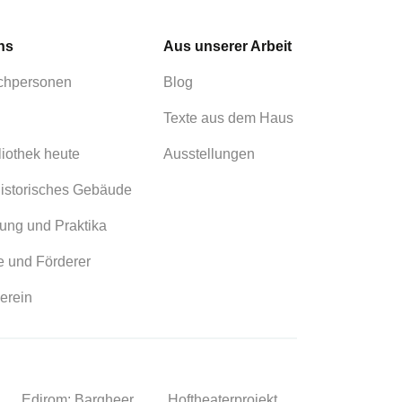
ns
Aus unserer Arbeit
chpersonen
Blog
Texte aus dem Haus
liothek heute
Ausstellungen
istorisches Gebäude
ung und Praktika
 und Förderer
erein
Edirom: Bargheer
Hoftheaterprojekt