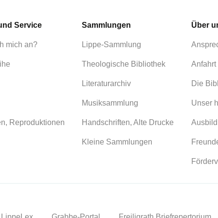
und Service
Sammlungen
Über u
h mich an?
Lippe-Sammlung
Anspre
ihe
Theologische Bibliothek
Anfahrt
Literaturarchiv
Die Bib
Musiksammlung
Unser h
en, Reproduktionen
Handschriften, Alte Drucke
Ausbild
Kleine Sammlungen
Freunde
Förderv
LippeLex
Grabbe-Portal
Freiligrath Briefrepertorium