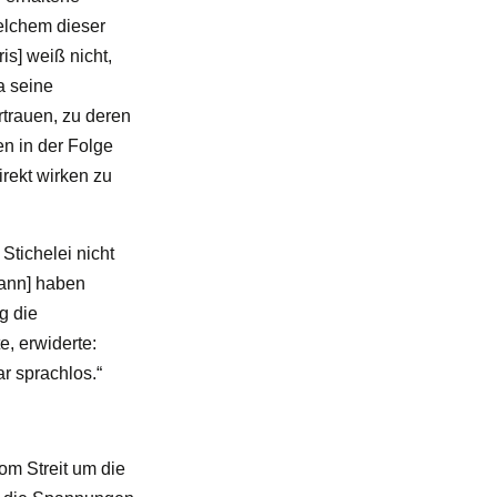
welchem dieser
is] weiß nicht,
a seine
trauen, zu deren
en in der Folge
irekt wirken zu
Stichelei nicht
rmann] haben
g die
, erwiderte:
r sprachlos.“
om Streit um die