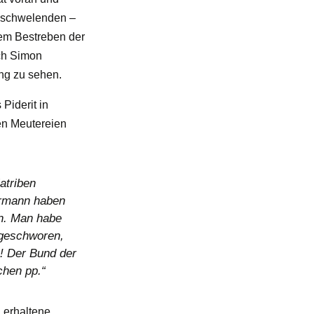
r schwelenden –
 dem Bestreben der
ich Simon
ng zu sehen.
Piderit in
en Meutereien
atriben
ermann haben
en. Man habe
 geschworen,
! Der Bund der
chen pp.“
n erhaltene