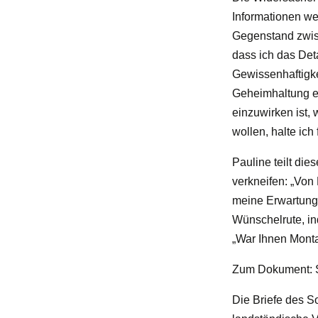
Informationen we
Gegenstand zwisc
dass ich das Det
Gewissenhaftigke
Geheimhaltung er 
einzuwirken ist,
wollen, halte ich
Pauline teilt di
verkneifen: „Von 
meine Erwartunge
Wünschelrute, in
„War Ihnen Monta
Zum Dokument: S
Die Briefe des S