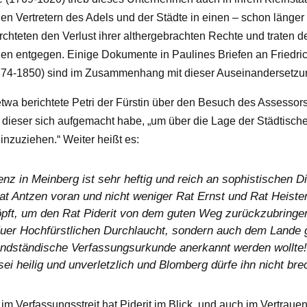
 den Vertretern des Adels und der Städte in einen – schon länge
ürchteten den Verlust ihrer althergebrachten Rechte und traten
den entgegen. Einige Dokumente in Paulines Briefen an Friedr
1774-1850) sind im Zusammenhang mit dieser Auseinandersetzu
twa berichtete Petri der Fürstin über den Besuch des Assessors 
dieser sich aufgemacht habe, „um über die Lage der Städtisch
nzuziehen.“ Weiter heißt es:
enz in Meinberg ist sehr heftig und reich an sophistischen Di
t Antzen voran und nicht weniger Rat Ernst und Rat Heist
öpft, um den Rat Piderit von dem guten Weg zurückzubring
Euer Hochfürstlichen Durchlaucht, sondern auch dem Lande
ndständische Verfassungsurkunde anerkannt werden wollte!
sei heilig und unverletzlich und Blomberg dürfe ihn nicht bre
im Verfassungsstreit hat Piderit im Blick, und auch im Vertraue