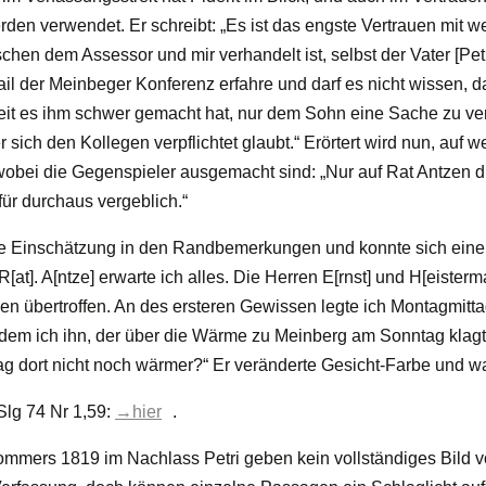
rden verwendet. Er schreibt: „Es ist das engste Vertrauen mit 
hen dem Assessor und mir verhandelt ist, selbst der Vater [Petr
ail der Meinbeger Konferenz erfahre und darf es nicht wissen, d
it es ihm schwer gemacht hat, nur dem Sohn eine Sache zu ver
sich den Kollegen verpflichtet glaubt.“ Erörtert wird nun, auf w
 wobei die Gegenspieler ausgemacht sind: „Nur auf Rat Antzen d
 für durchaus vergeblich.“
ese Einschätzung in den Randbemerkungen und konnte sich eine 
R[at]. A[ntze] erwarte ich alles. Die Herren E[rnst] und H[eiste
n übertroffen. An des ersteren Gewissen legte ich Montagmitta
dem ich ihn, der über die Wärme zu Meinberg am Sonntag klagte
g dort nicht noch wärmer?“ Er veränderte Gesicht-Farbe und wa
lg 74 Nr 1,59:
→hier
.
ommers 1819 im Nachlass Petri geben kein vollständiges Bild v