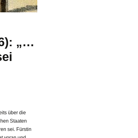
6): „…
sei
its über die
chen Staaten
en sei. Fürstin
at voran und