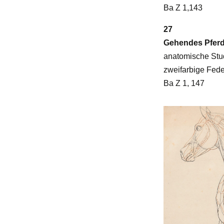
Ba Z 1,143
27
Gehendes Pferd
anatomische Stu
zweifarbige Fed
Ba Z 1, 147