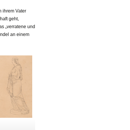
n ihrem Vater
aft geht,
das „verratene und
andel an einem