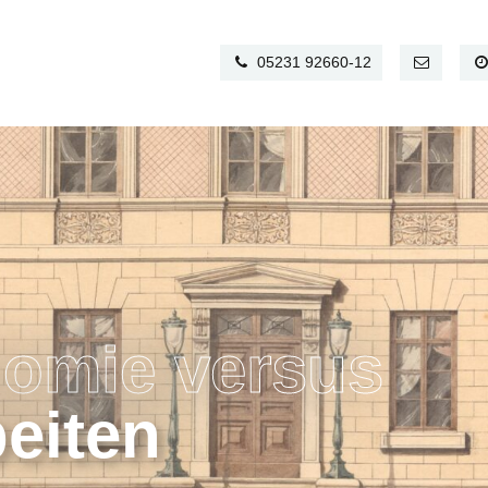
05231 92660-12
omie versus
eiten