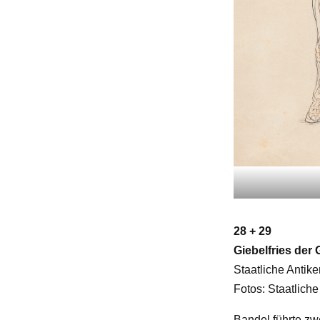
28 + 29
Giebelfries der
Staatliche Anti
Fotos: Staatlic
Bandel führte zw