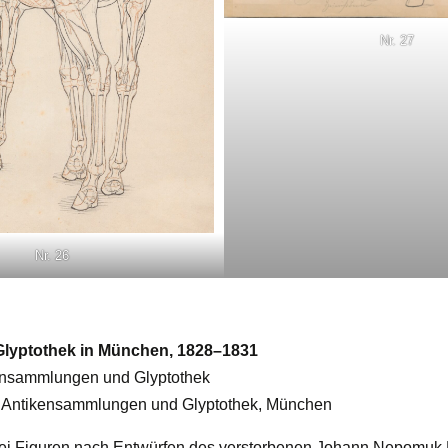
Nr. 27
Nr. 26
 Glyptothek in München, 1828–1831
kensammlungen und Glyptothek
he Antikensammlungen und Glyptothek, München
ei Figuren nach Entwürfen des verstorbenen Johann Nepomuk H