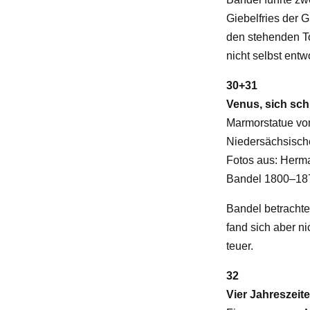
Giebelfries der 
den stehenden Tor
nicht selbst entw
30+31
Venus, sich s
Marmorstatue vo
Niedersächsisc
Fotos aus: Herma
Bandel 1800–187
Bandel betrachte
fand sich aber n
teuer.
32
Vier Jahreszeit