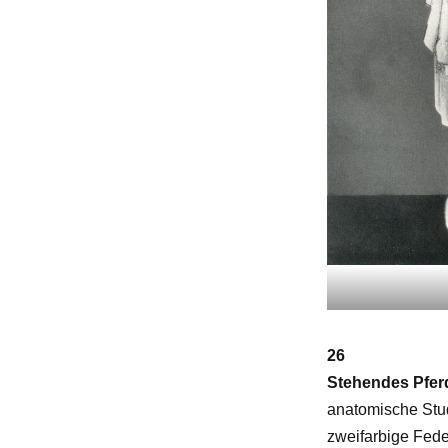
26
Stehendes Pferd
anatomische Stu
zweifarbige Fed