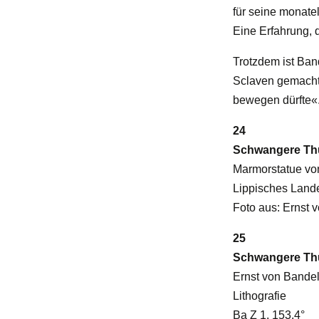
für seine monate
Eine Erfahrung, 
Trotzdem ist Ban
Sclaven gemacht 
bewegen dürfte«
24
Schwangere Thu
Marmorstatue vo
Lippisches Lan
Foto aus: Ernst
25
Schwangere Thus
Ernst von Bande
Lithografie
Ba Z 1, 153.4°