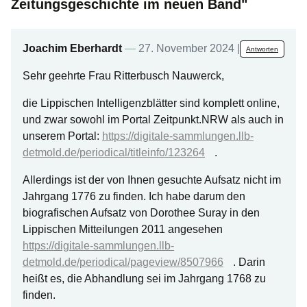
Zeitungsgeschichte im neuen Band"
Joachim Eberhardt
—
27. November 2024 | 16:48
Antworten
Sehr geehrte Frau Ritterbusch Nauwerck,
die Lippischen Intelligenzblätter sind komplett online,
und zwar sowohl im Portal Zeitpunkt.NRW als auch in
unserem Portal:
https://digitale-sammlungen.llb-
detmold.de/periodical/titleinfo/123264
.
Allerdings ist der von Ihnen gesuchte Aufsatz nicht im
Jahrgang 1776 zu finden. Ich habe darum den
biografischen Aufsatz von Dorothee Suray in den
Lippischen Mitteilungen 2011 angesehen
https://digitale-sammlungen.llb-
detmold.de/periodical/pageview/8507966
. Darin
heißt es, die Abhandlung sei im Jahrgang 1768 zu
finden.