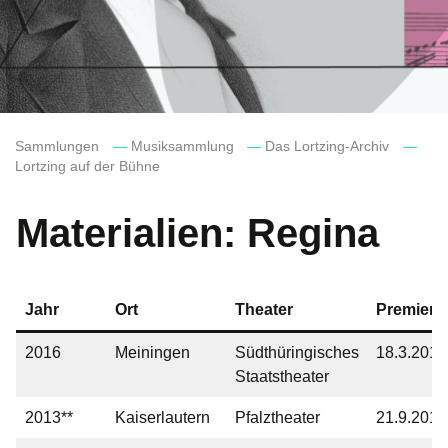
Sammlungen
—
Musiksammlung
—
Das Lortzing-Archiv
—
Lortzing auf der Bühne
Materialien: Regina
Jahr
Ort
Theater
Premiere
2016
Meiningen
Südthüringisches
18.3.2016
Staatstheater
2013**
Kaiserlautern
Pfalztheater
21.9.2013