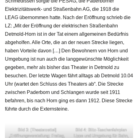
Schmedissen sorgte die PESAG, die Paderborner
Elektrizitätswerk- und Straßenbahn AG, die 1918 die
LEAG übernommen hatte. Nach der Eröffnung schrieb die
LZ: „Mit der Eröffnung der elektrischen Straßenbahn
Detmold-Horn ist in der Tat einem allgemeinen Bedürfnis
abgeholfen. Alle Orte, die an der neuen Strecke liegen,
haben Vorteile davon […] Den Bewohnern von Horn und
Umgebung ist nun auch die langgewünschte Möglichkeit
gegeben, mehr als bisher das Theater in Detmold zu
besuchen. Der letzte Wagen fährt alltags ab Detmold 10.04
Uhr (wartet den Schluss des Theaters ab“. Die Strecke
zwischen Paderborn und Schlangen wurde seit 1911
befahren, bis nach Horn ging es dann 1912. Diese Strecke
führte durch die Externsteine.
Bild 3: [Theaterzettel]
Bild 4: Blitz-Taschenfahrplan
„Eröffnungsvorstellung: Freitag,
Lippe und Umgebung für Bahn,