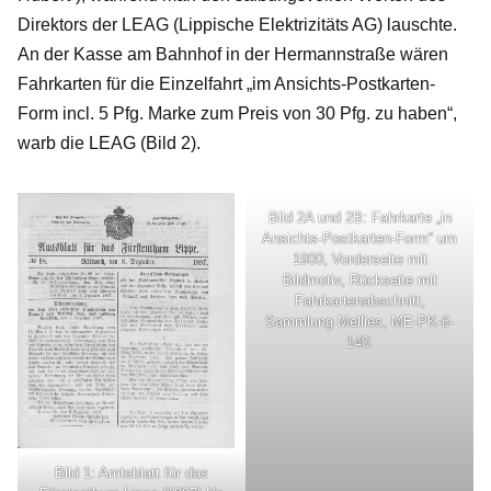
Direktors der LEAG (Lippische Elektrizitäts AG) lauschte.
An der Kasse am Bahnhof in der Hermannstraße wären
Fahrkarten für die Einzelfahrt „im Ansichts-Postkarten-
Form incl. 5 Pfg. Marke zum Preis von 30 Pfg. zu haben“,
warb die LEAG (Bild 2).
Bild 2A und 2B: Fahrkarte „in
Ansichts-Postkarten-Form“ um
1900, Vorderseite mit
Bildmotiv, Rückseite mit
Fahrkartenabschnitt,
Sammlung Mellies, ME-PK-6-
140.
Bild 1: Amtsblatt für das