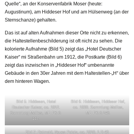
Quelle“, an der Konservenfabrik Moser (heute:
Augustinum), am Hiddeser Hof und am Hülsenweg (an der
Sternschanze) gehalten.
Das ist auf alten Aufnahmen dieser Orte nicht zu erkennen,
die Haltestellenbeschilderung ist oft nicht zu sehen. Die
kolorierte Aufnahme (Bild 5) zeigt das „Hotel Deutscher
Kaiser“ mi Straßenbahn um 1912, die Postkarte (Bild 6)
zeigt das inzwischen in „Hiddeser Hof“ umbenannte
Gebäude in den 30er Jahren mit dem Haltestellen-„H“ über
dem hinteren Wagen.
Bild 5: Hiddesen, Hotel
Bild 6: Hiddesen, Hiddeser Hof,
Deutscher Kaiser, ca. 1912.
ca. 1930. Sammlung Mellies,
Sammlung Mellies, ME PK-6-
ME PK-6-148.
147.
Bild 7: Detmold, Neues Palais, ca. 1910. 1 D 43