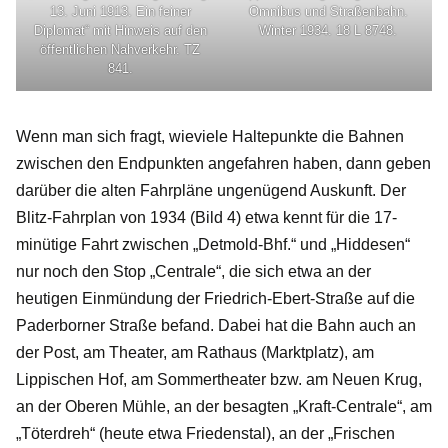
13. Juni 1913. Ein feiner
Omnibus und Straßenbahn.
Diplomat“ mit Hinweis auf den
Winter 1934. 18 L 8748.
öffentlichen Nahverkehr. TZ
841.
Wenn man sich fragt, wieviele Haltepunkte die Bahnen
zwischen den Endpunkten angefahren haben, dann geben
darüber die alten Fahrpläne ungenügend Auskunft. Der
Blitz-Fahrplan von 1934 (Bild 4) etwa kennt für die 17-
minütige Fahrt zwischen „Detmold-Bhf.“ und „Hiddesen“
nur noch den Stop „Centrale“, die sich etwa an der
heutigen Einmündung der Friedrich-Ebert-Straße auf die
Paderborner Straße befand. Dabei hat die Bahn auch an
der Post, am Theater, am Rathaus (Marktplatz), am
Lippischen Hof, am Sommertheater bzw. am Neuen Krug,
an der Oberen Mühle, an der besagten „Kraft-Centrale“, am
„Töterdreh“ (heute etwa Friedenstal), an der „Frischen