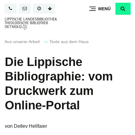
Direkt
MENÜ
zum
Inhalt
Aus unserer Arbeit
—
Texte aus dem Haus
Die Lippische
Bibliographie: vom
Druckwerk zum
Online-Portal
von Detlev Hellfaier