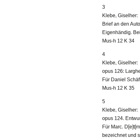
3
Klebe, Giselher:
Brief an den Aut
Eigenhändig. Bei
Mus-h 12 K 34
4
Klebe, Giselher:
opus 126: Larghe
Für Daniel Schäf
Mus-h 12 K 35
5
Klebe, Giselher:
opus 124. Entwurf
Für Marc. D[e]t[m
bezeichnet und si