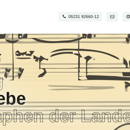
05231 92660-12
g
ebe
aphen der Lande