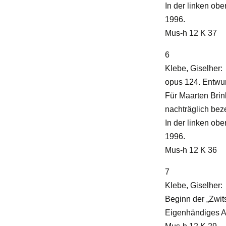
In der linken ob
1996.
Mus-h 12 K 37
6
Klebe, Giselher:
opus 124. Entwurf
Für Maarten Brin
nachträglich beze
In der linken ob
1996.
Mus-h 12 K 36
7
Klebe, Giselher:
Beginn der „Zwits
Eigenhändiges Al