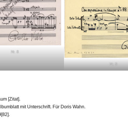
Nr. 8
Nr. 9
m [Zitat].
bumblatt mit Unterschrift. Für Doris Wahn.
[82].