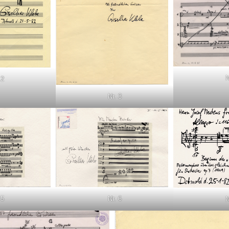
N
 2
Nr. 3
 5
Nr. 6
N