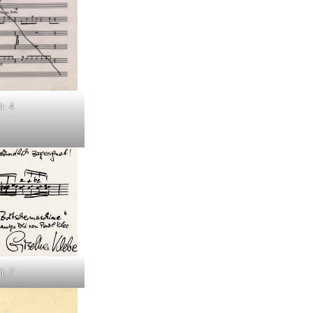
r. 4
r. 7