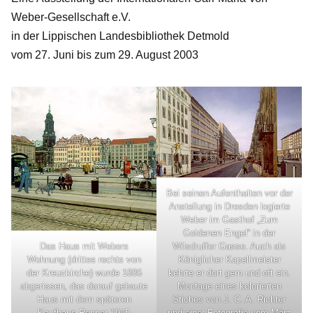
Weber-Gesellschaft e.V.
in der Lippischen Landesbibliothek Detmold
vom 27. Juni bis zum 29. August 2003
Bei seinen Aufenthalten vor der
Anstellung in Dresden logierte
Weber im Gasthof „Zum
Goldenen Engel“ in der
Das Haus mit Webers
Wilsdruffer Gasse. Auch als
Wohnung (drittes rechts von
Königlicher Kapellmeister
der Kreuzkirche) wurde 1886
kehrte er dort gern und oft ein.
abgerissen, das darauf gebaute
Montage eines kolorierten
Haus mit dem späteren
Stiches von J. C. A. Richter
Kaufhaus Renner 1945
und einer Fotografie vom März