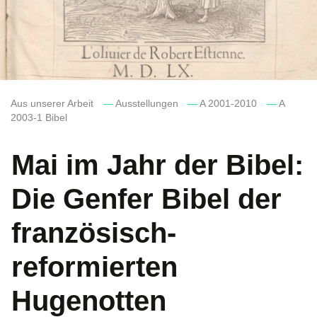
Aus unserer Arbeit
—
Ausstellungen
—
A 2001-2010
—
A
2003-1 Bibel
Mai im Jahr der Bibel:
Die Genfer Bibel der
französisch-
reformierten
Hugenotten