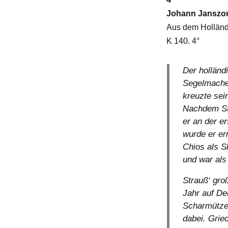
Johann Janszon
Aus dem Holländ
K 140. 4°
Der holländ
Segelmacher
kreuzte sei
Nachdem St
er an der e
wurde er er
Chios als S
und war als
Strauß‘ gro
Jahr auf De
Scharmützel
dabei. Griec