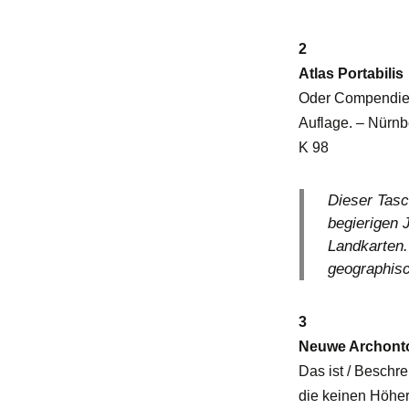
2
Atlas Portabilis
Oder Compendieus
Auflage. – Nürnb
K 98
Dieser Tasc
begierigen 
Landkarten.
geographisc
3
Neuwe Archonto
Das ist / Beschr
die keinen Höhe