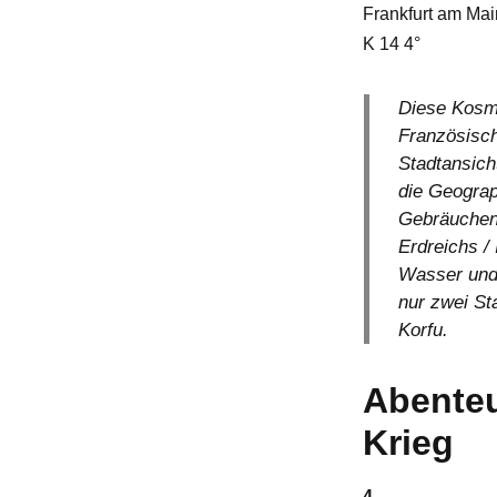
Frankfurt am Mai
K 14 4°
Diese Kosmo
Französisch
Stadtansich
die Geograp
Gebräuchen 
Erdreichs /
Wasser und 
nur zwei St
Korfu.
Abenteu
Krieg
4