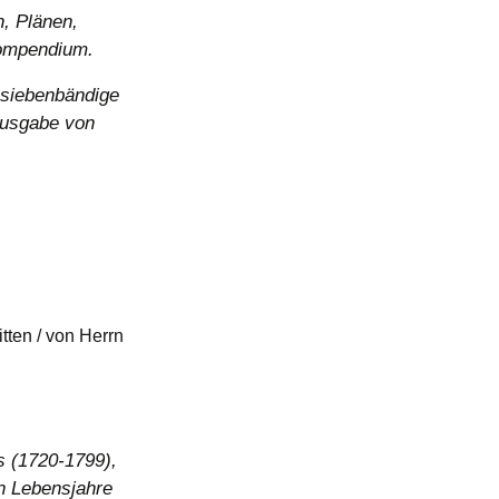
n, Plänen,
kompendium.
 siebenbändige
Ausgabe von
tten / von Herrn
s (1720-1799),
n Lebensjahre