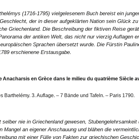
thelémys (1716-1795) vielgelesenem Buch bereist ein junge
Geschlecht, der in dieser aufgeklärten Nation sein Glück zu 
che Griechenland. Die Beschreibung der fiktiven Reise gerä
 Panorama der antiken Welt, das nicht nur vierzig Auflagen e
e europäischen Sprachen übersetzt wurde. Die Fürstin Paulin
1789 erschienene Erstausgabe.
 Anacharsis en Grèce dans le milieu du quatrième Siècle av
 Barthelémy. 3. Auflage. – 7 Bände und Tafeln. – Paris 1790.
t selber nie in Griechenland gewesen, Stubengelehrsamkeit 
n Mangel an eigener Anschauung und blähen die vermeintli
eibung mit einer Fülle von Fakten zur griechischen Geschic