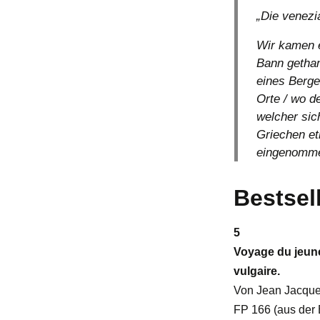
„Die venezi
Wir kamen e
Bann gethan
eines Berge
Orte / wo d
welcher sic
Griechen et
eingenomme
Bestsel
5
Voyage du jeune
vulgaire.
Von Jean Jacque
FP 166 (aus der B