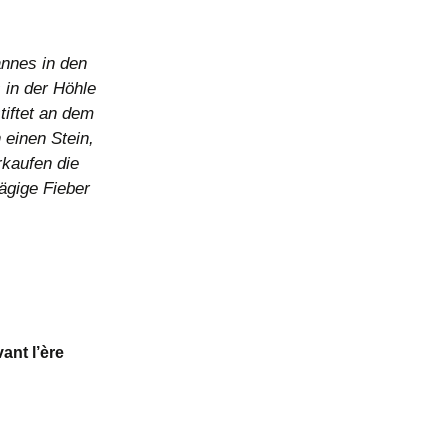
annes in den
 in der Höhle
tiftet an dem
 einen Stein,
rkaufen die
ägige Fieber
ant l’ère