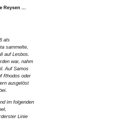
ge Reysen …
6 als
eta sammelte,
ll auf Lesbos.
rden war, nahm
il. Auf Samos
uf Rhodos oder
ern ausgelöst
bei.
und im folgenden
el,
derster Linie