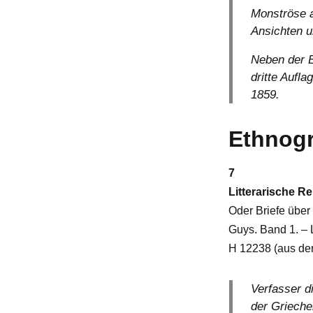
Monströse a
Ansichten 
Neben der E
dritte Aufl
1859.
Ethnog
7
Litterarische R
Oder Briefe über 
Guys. Band 1. – 
H 12238 (aus de
Verfasser d
der Grieche