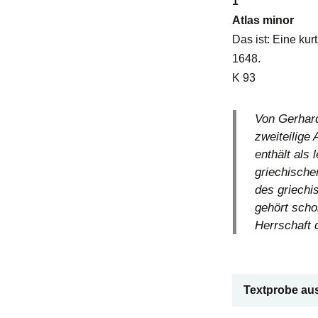
1
Atlas minor
Das ist: Eine ku
1648.
K 93
Von Gerhard
zweiteilige
enthält als
griechische
des griechi
gehört scho
Herrschaft 
Textprobe au