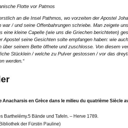
anische Flotte vor Patmos
rstlich an die Insel Pathmos, wo vorzeiten der Apostel Joh
 war / und seine Offenbahrungen schriebe. Man zeigete uns
s eine kleine Capelle (wie uns die Griechen berichteten) ges
er Apostel seine Gesichten solte empfangen haben: wie auch
h über seinem Bette öffnete und zuschlosse. Von diesem ve
liche Stücklein / welche zu Pulver gestossen / vor das dreyt
n werden.“
ler
 Anacharsis en Grèce dans le milieu du quatrième Siècle av
s Barthelémy.5 Bände und Tafeln. – Herve 1789.
ibliothek der Fürstin Pauline)