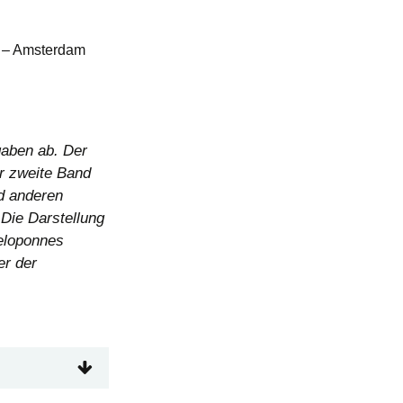
. – Amsterdam
gaben ab. Der
er zweite Band
nd anderen
 Die Darstellung
eloponnes
er der