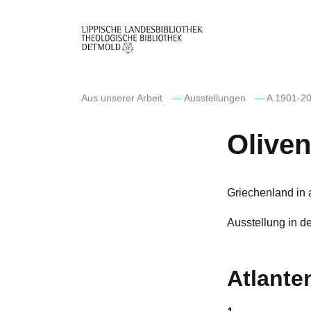
Direkt
zum
Inhalt
Aus unserer Arbeit
—
Ausstellungen
—
A 1901-2
Olive
Griechenland in 
Ausstellung in d
Atlante