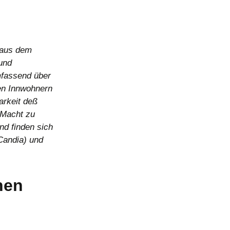
 aus dem
und
mfassend über
wen Innwohnern
arkeit deß
-Macht zu
nd finden sich
 Candia) und
hen