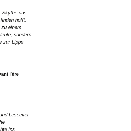
r Skythe aus
finden hofft,
t zu einem
rlebte, sondern
e zur Lippe
ant l’ère
und Leseeifer
che
hte ins