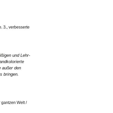
 3., verbesserte
ißigen und Lehr-
andkolorierte
e außer den
s bringen.
 gantzen Welt /