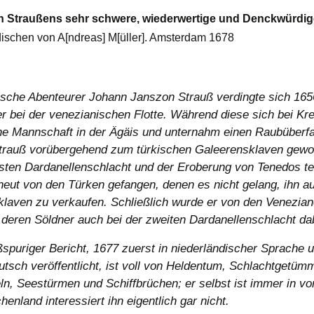
 Straußens sehr schwere, wiederwertige und Denckwürdi
ischen von A[ndreas] M[üller]. Amsterdam 1678
ische Abenteurer Johann Janszon Strauß verdingte sich 165
 bei der venezianischen Flotte. Während diese sich bei Kr
ne Mannschaft in der Ägäis und unternahm einen Raubüberfa
rauß vorübergehend zum türkischen Galeerensklaven gewo
rsten Dardanellenschlacht und der Eroberung von Tenedos te
neut von den Türken gefangen, denen es nicht gelang, ihn a
klaven zu verkaufen. Schließlich wurde er von den Venezian
 deren Söldner auch bei der zweiten Dardanellenschlacht da
ßspuriger Bericht, 1677 zuerst in niederländischer Sprache 
utsch veröffentlicht, ist voll von Heldentum, Schlachtgetümm
n, Seestürmen und Schiffbrüchen; er selbst ist immer in vor
henland interessiert ihn eigentlich gar nicht.