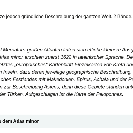
rtze jedoch gründliche Beschreibung der gantzen Welt. 2 Bände
 Mercators großen Atlanten leiten sich etliche kleinere Aus
 Atlas minor erschien zuerst 1622 in lateinischer Sprache. D
 letztes „europäisches“ Kartenblatt Einzelkarten von Kreta u
n Inseln, dazu deren jeweilige geographische Beschreibung.
schen Festlandes mit Makedonien, Epirus, Achaia und der P
n zur Beschreibung Asiens, denn diese Gebiete standen unt
der Türken. Aufgeschlagen ist die Karte der Peloponnes.
s dem Atlas minor